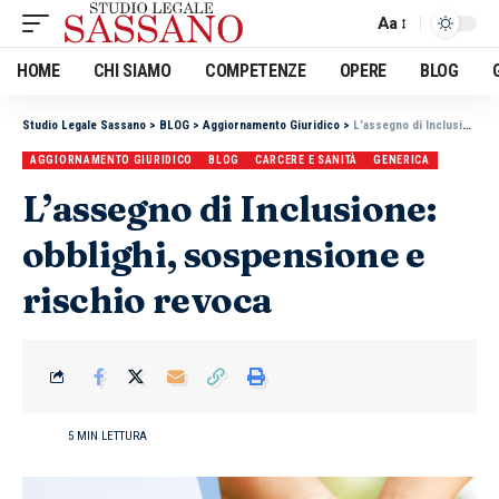
Aa
HOME
CHI SIAMO
COMPETENZE
OPERE
BLOG
Studio Legale Sassano
>
BLOG
>
Aggiornamento Giuridico
>
L’assegno di Inclusione: obblighi, sospensione e rischio revoca
AGGIORNAMENTO GIURIDICO
BLOG
CARCERE E SANITÀ
GENERICA
L’assegno di Inclusione:
obblighi, sospensione e
rischio revoca
5 MIN LETTURA