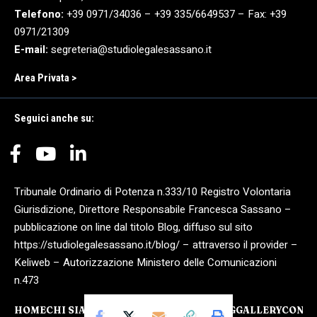
Telefono:
+39 0971/34036 – +39 335/6649537 – Fax: +39
0971/21309
E-mail:
segreteria@studiolegalesassano.it
Area Privata >
Seguici anche su:
Tribunale Ordinario di Potenza n.333/10 Registro Volontaria
Giurisdizione, Direttore Responsabile Francesca Sassano –
pubblicazione on line dal titolo Blog, diffuso sul sito
https://studiolegalesassano.it/blog/ – attraverso il provider –
Keliweb – Autorizzazione Ministero delle Comunicazioni
n.473
HOME
CHI SIAMO
COMPETENZE
OPERE
BLOG
GALLERY
CONTA