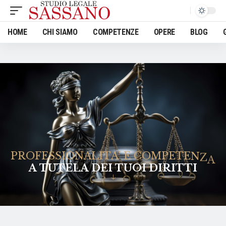
HOME
CHI SIAMO
COMPETENZE
OPERE
BLOG
P
R
O
F
E
S
S
I
O
N
A
L
I
T
A
'
E
C
O
M
P
E
T
E
N
Z
A
A
T
U
T
E
L
A
D
E
I
T
U
O
I
D
I
R
I
T
T
I
↓