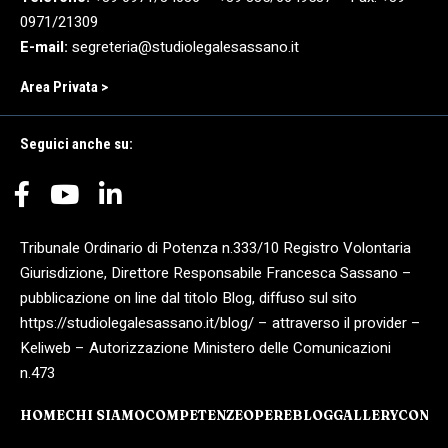
0971/21309
E-mail:
segreteria@studiolegalesassano.it
Area Privata >
Seguici anche su:
Tribunale Ordinario di Potenza n.333/10 Registro Volontaria
Giurisdizione, Direttore Responsabile Francesca Sassano –
pubblicazione on line dal titolo Blog, diffuso sul sito
https://studiolegalesassano.it/blog/ – attraverso il provider –
Keliweb – Autorizzazione Ministero delle Comunicazioni
n.473
HOME
CHI SIAMO
COMPETENZE
OPERE
BLOG
GALLERY
CONTA