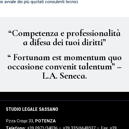
si avvale dei più quotati consulenti tecnici.
“Competenza e professionalità
a difesa dei tuoi diritti”
“ Fortunam est momentum quo
occasione convenit talentum” –
L.A. Seneca.
STUDIO LEGALE SASSANO
P.zza Crispi 33,
POTENZA
Telefono:
+39 0971/34036 – +39 335/6649537 – Fax: +39