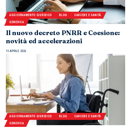
AGGIORNAMENTO GIURIDICO
BLOG
CARCERE E SANITÀ
GENERICA
Il nuovo decreto PNRR e Coesione:
novità ed accelerazioni
15 APRILE 2026
AGGIORNAMENTO GIURIDICO
BLOG
CARCERE E SANITÀ
GENERICA