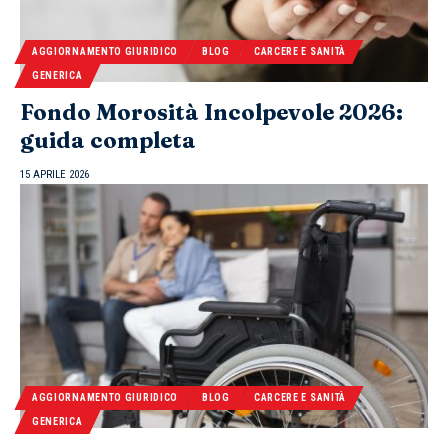
AGGIORNAMENTO GIURIDICO
BLOG
CARCERE E SANITÀ
GENERICA
Fondo Morosità Incolpevole 2026:
guida completa
15 APRILE 2026
AGGIORNAMENTO GIURIDICO
BLOG
CARCERE E SANITÀ
GENERICA