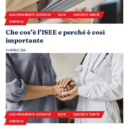
AGGIORNAMENTO GIURIDICO
BLOG
CARCERE E SANITÀ
GENERICA
Che cos’è l’ISEE e perché è così
importante
15 APRILE 2026
AGGIORNAMENTO GIURIDICO
BLOG
CARCERE E SANITÀ
GENERICA