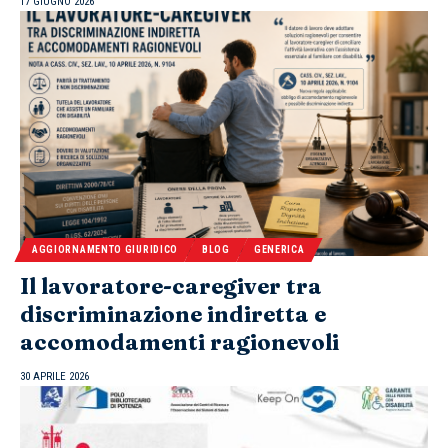
17 GIUGNO 2026
AGGIORNAMENTO GIURIDICO
BLOG
GENERICA
Il lavoratore-caregiver tra
discriminazione indiretta e
accomodamenti ragionevoli
30 APRILE 2026