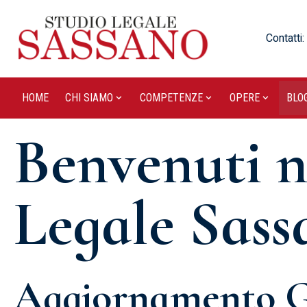
Contatti:
HOME
CHI SIAMO
COMPETENZE
OPERE
BLO
Benvenuti n
Legale Sass
Aggiornamento G