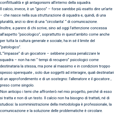
conflittualità e gli antagonismi all’interno della squadra.
Il calcio, invece, è un “gioco” – forse sarebbe più esatto dire un’arte
– che nasce nella sua strutturazione di squadra e, quindi, di una
pluralità, anzi io direi di una “circolarita’ “ di comunicazione.
Inoltre, a parere di chi scrive, sino ad oggi l’attenzione concessa
all’aspetto “psicologico”, soprattutto in quest’ambito come anche
per tutta la cultura generale e sociale, ha in sé il limite del
“patologico”.
L’“impasse” di un giocatore – sebbene possa penalizzare le
squadra – non ha nei “ tempi di recupero” psicologici come
destinataria la stessa, ma pone al massimo e in condizioni troppo
spesso sperequate , solo due soggetti ad interagire, quali destinatari
di un approfondimento e di un sostegno: l’allenatore e il giocatore ,
preso come singolo.
Non anticipo i temi che affronterò nel mio progetto, perché di esso
si tratta e non di un testo. Il calcio non ha bisogno di trattati, né di
studiosi: la somministrazione della metodologia è professionale, la
comunicazione e la soluzione delle problematiche è circolare.