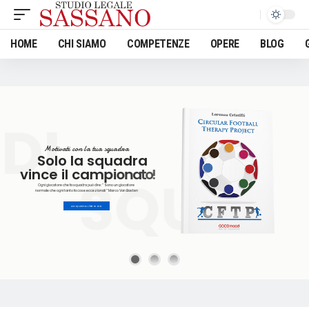
HOME
CHI SIAMO
COMPETENZE
OPERE
BLOG
 DI
M
o
t
i
v
a
t
i
c
o
n
l
a
t
u
a
s
q
u
a
d
r
a
S
o
l
o
l
a
s
q
u
a
d
r
a
v
i
n
c
e
i
l
c
a
m
p
i
o
n
a
t
o
!
SQUADR
Ogni giocatore che fa squadra può dire: ” Sono un giocatore
normale che ogni tanto fa cose eccezionali “ Marco Van Basten
ACQUISTA L'EBOOK