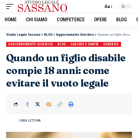
Aa
HOME
CHI SIAMO
COMPETENZE
OPERE
BLOG
Studio Legale Sassano
>
BLOG
>
Aggiornamento Giuridico
>
Quando un figlio disabile compie 18 anni: come evitare il vuoto legale
AGGIORNAMENTO GIURIDICO
BLOG
CARCERE E SANITÀ
GENERICA
Quando un figlio disabile
compie 18 anni: come
evitare il vuoto legale
3 MIN LETTURA