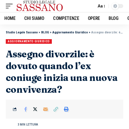
Aa
HOME
CHI SIAMO
COMPETENZE
OPERE
BLOG
Studio Legale Sassano
>
BLOG
>
Aggiornamento Giuridico
>
Assegno divorzile: è dovuto quando l’ex coniuge inizia una nuova convivenza?
AGGIORNAMENTO GIURIDICO
Assegno divorzile: è
dovuto quando l’ex
coniuge inizia una nuova
convivenza?
3 MIN LETTURA